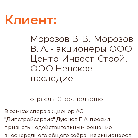
Центр-Инвест-Строй,
ООО Невское
наследие
отрасль: Строительство
В рамках спора акционер АО
"Дипстройсервис" Дуюнов Г. А. просил
признать недействительным решение
внеочередного общего собрания акционеров
от 20.10.2022 года, в повестку дня которого по
его инициативе был включен вопрос об
обращении в арбитражный суд с заявлением
о банкротстве Общества. Фактически акционер
пытался понудить ЕИО к подаче заявление о
банкротстве компании при отсутствии
признаков объективного банкротства.
Краткое описание проекта:
суть проекта
Стояла задача отстоять действительность
решения внеочередного общего собрания