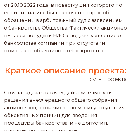
акционеров, в том числе по мотиву отсутствия
объективных причин для введения
процедуры банкротства, и не допустить
инициирования процедуры
несостоятельности АО "Дипстройсервис"
акционером или третьими лицами.
Задача юристов:
Исходя из общей концепции урегулирования
корпоративного конфликта юристы Бюро
осуществляли полное правовое
сопровождение спора в суде первой
инстанции, включая анализ документов,
подготовку процессуальных документов от
имени доверителей-участников спора, участие
в судебных заседаниях. Благодаря работе
юристов бюро, в том числе в целом по
урегулированию корпоративного конфликта,
а также применению инструментов медиации
как внесудебного урегулирования
конфликтов, удалось достичь прекращения
производства по делу в полном объеме. Истец
вник в наши доводы и аргументы и отказался