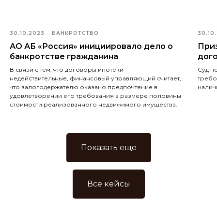
30.10.2023
БАНКРОТСТВО
30.10
АО АБ «Россия» инициировало дело о
При
банкротстве гражданина
дог
В связи с тем, что договоры ипотеки
Суд п
недействительные, финансовый управляющий считает,
требо
что залогодержателю оказано предпочтение в
налич
удовлетворении его требования в размере половины
стоимости реализованного недвижимого имущества.
Показать еще
Все кейсы