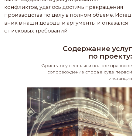
Клиенты избежали введения процедуры
банкротства, фактически сохранили весь
бизнес компании и ее активы, включая
портфель заказов, в безопасности. Кроме того,
инициирование процедуры банкротства
могло привести к досрочному расторжению
договоров, в том числе с ПАО "Газпром", и , как
следствие, к потере денежных средств, в
перспективе и к субсидиарной
ответственности акционеров и
залогодержателей.
Стоимость проекта:
конфиденциальна
Сроки оказания услуг:
7 месяцев
Эксперты:
Светлана Станиславовна Гузь
управляющий партнер
Дарья Леонидовна Филина
партнер
Татьяна Геннадьевна Грушко