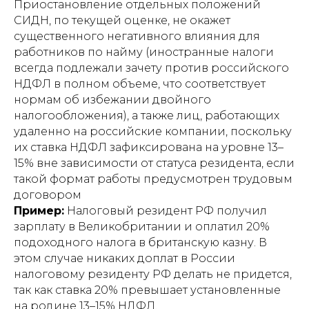
Приостановление отдельных положений
СИДН, по текущей оценке, не окажет
существенного негативного влияния для
работников по найму (иностранные налоги
всегда подлежали зачету против российского
НДФЛ в полном объеме, что соответствует
нормам об избежании двойного
налогообложения), а также лиц, работающих
удаленно на российские компании, поскольку
их ставка НДФЛ зафиксирована на уровне 13–
15% вне зависимости от статуса резидента, если
такой формат работы предусмотрен трудовым
договором
Пример:
Налоговый резидент РФ получил
зарплату в Великобритании и оплатил 20%
подоходного налога в британскую казну. В
этом случае никаких доплат в России
налоговому резиденту РФ делать не придется,
так как ставка 20% превышает установленные
на родине 13–15% НДФЛ.